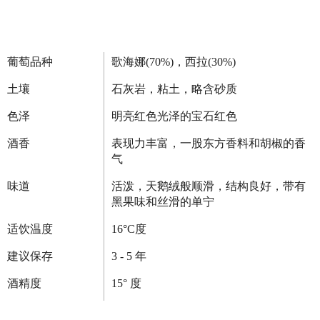
葡萄品种
歌海娜(70%)，西拉(30%)
土壤
石灰岩，粘土，略含砂质
色泽
明亮红色光泽的宝石红色
酒香
表现力丰富，一股东方香料和胡椒的香
气
味道
活泼，天鹅绒般顺滑，结构良好，带有
黑果味和丝滑的单宁
适饮温度
16°C度
建议保存
3 - 5 年
酒精度
15° 度